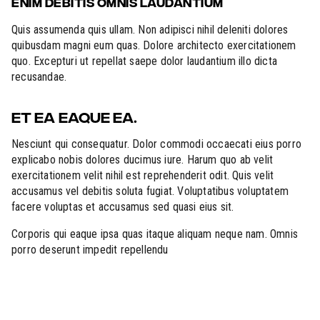
ENIM DEBITIS OMNIS LAUDANTIUM
Quis assumenda quis ullam. Non adipisci nihil deleniti dolores
quibusdam magni eum quas. Dolore architecto exercitationem
quo. Excepturi ut repellat saepe dolor laudantium illo dicta
recusandae.
ET EA EAQUE EA.
Nesciunt qui consequatur. Dolor commodi occaecati eius porro
explicabo nobis dolores ducimus iure. Harum quo ab velit
exercitationem velit nihil est reprehenderit odit. Quis velit
accusamus vel debitis soluta fugiat. Voluptatibus voluptatem
facere voluptas et accusamus sed quasi eius sit.
Corporis qui eaque ipsa quas itaque aliquam neque nam. Omnis
porro deserunt impedit repellendu