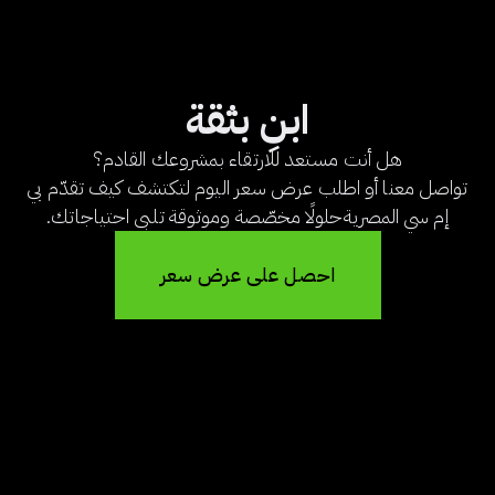
ابنِ بثقة
هل أنت مستعد للارتقاء بمشروعك القادم؟
تواصل معنا أو اطلب عرض سعر اليوم لتكتشف كيف تقدّم بي
إم سي المصريةحلولًا مخصّصة وموثوقة تلبي احتياجاتك.
احصل على عرض سعر