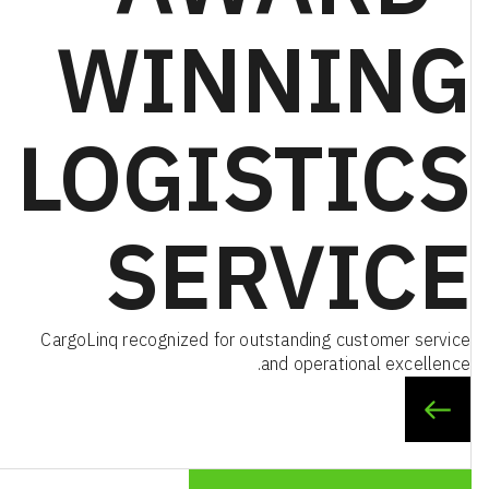
WINNING
LOGISTICS
SERVICE
CargoLinq recognized for outstanding customer service
and operational excellence.