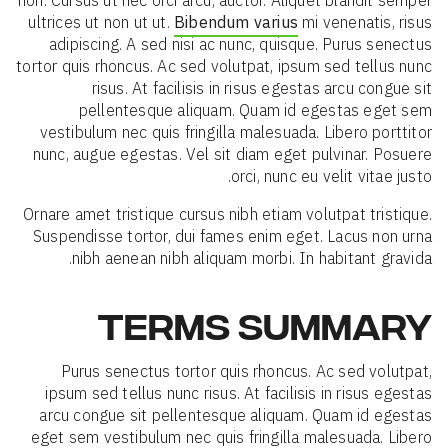
non. Cursus ut nec orci arcu, auctor. Aliquet blandit semper
ultrices ut non ut ut.
Bibendum varius
mi venenatis, risus
adipiscing. A sed nisi ac nunc, quisque. Purus senectus
tortor quis rhoncus. Ac sed volutpat, ipsum sed tellus nunc
risus. At facilisis in risus egestas arcu congue sit
pellentesque aliquam. Quam id egestas eget sem
vestibulum nec quis fringilla malesuada. Libero porttitor
nunc, augue egestas. Vel sit diam eget pulvinar. Posuere
orci, nunc eu velit vitae justo.
Ornare amet tristique cursus nibh etiam volutpat tristique.
Suspendisse tortor, dui fames enim eget. Lacus non urna
nibh aenean nibh aliquam morbi. In habitant gravida.
TERMS SUMMARY
Purus senectus tortor quis rhoncus. Ac sed volutpat,
ipsum sed tellus nunc risus. At facilisis in risus egestas
arcu congue sit pellentesque aliquam. Quam id egestas
eget sem vestibulum nec quis fringilla malesuada. Libero