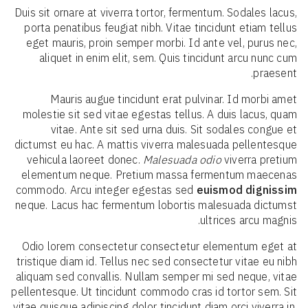
Duis sit ornare at viverra tortor, fermentum. Sodales lacus,
porta penatibus feugiat nibh. Vitae tincidunt etiam tellus
eget mauris, proin semper morbi. Id ante vel, purus nec,
aliquet in enim elit, sem. Quis tincidunt arcu nunc cum
praesent.
Mauris augue tincidunt erat pulvinar. Id morbi amet
molestie sit sed vitae egestas tellus. A duis lacus, quam
vitae. Ante sit sed urna duis. Sit sodales congue et
dictumst eu hac. A mattis viverra malesuada pellentesque
vehicula laoreet donec.
Malesuada odio
viverra pretium
elementum neque. Pretium massa fermentum maecenas
commodo. Arcu integer egestas sed
euismod dignissim
neque. Lacus hac fermentum lobortis malesuada dictumst
ultrices arcu magnis.
Odio lorem consectetur consectetur elementum eget at
tristique diam id. Tellus nec sed consectetur vitae eu nibh
aliquam sed convallis. Nullam semper mi sed neque, vitae
pellentesque. Ut tincidunt commodo cras id tortor sem. Sit
vitae quisque adipiscing dolor tincidunt diam orci viverra in.