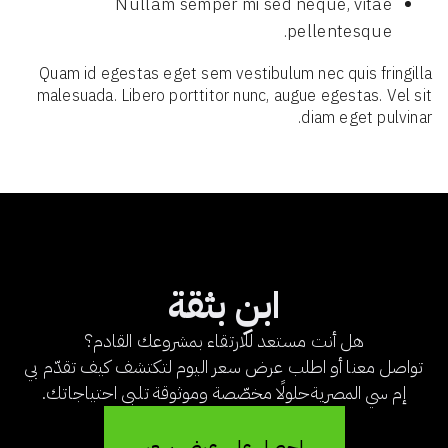
Nullam semper mi sed neque, vitae
pellentesque.
Quam id egestas eget sem vestibulum nec quis fringilla
malesuada. Libero porttitor nunc, augue egestas. Vel sit
diam eget pulvinar.
ابنِ بثقة
هل أنت مستعد للارتقاء بمشروعك القادم؟
تواصل معنا أو اطلب عرض سعر اليوم لتكتشف كيف تقدّم بي
إم سي المصريةحلولًا مخصّصة وموثوقة تلبي احتياجاتك.
احصل على عرض سعر